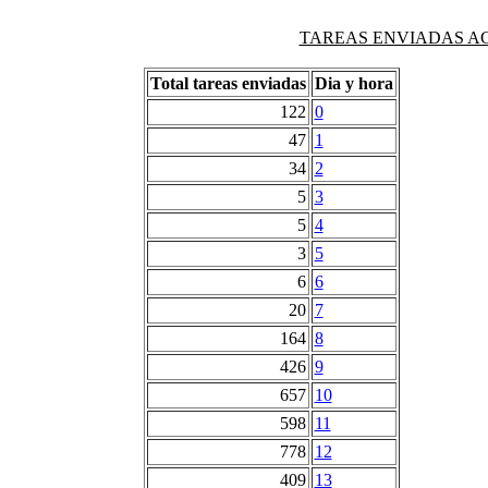
TAREAS ENVIADAS AG
Total tareas enviadas
Dia y hora
122
0
47
1
34
2
5
3
5
4
3
5
6
6
20
7
164
8
426
9
657
10
598
11
778
12
409
13