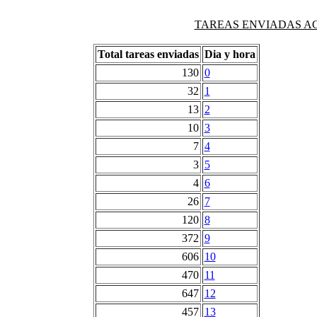
TAREAS ENVIADAS AG
Total tareas enviadas
Dia y hora
130
0
32
1
13
2
10
3
7
4
3
5
4
6
26
7
120
8
372
9
606
10
470
11
647
12
457
13