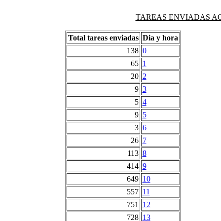
TAREAS ENVIADAS AG
Total tareas enviadas
Dia y hora
138
0
65
1
20
2
9
3
5
4
9
5
3
6
26
7
113
8
414
9
649
10
557
11
751
12
728
13