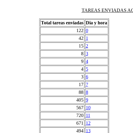
TAREAS ENVIADAS AG
Total tareas enviadas
Dia y hora
122
0
42
1
15
2
8
3
9
4
4
5
3
6
17
7
88
8
405
9
567
10
720
11
671
12
494
13