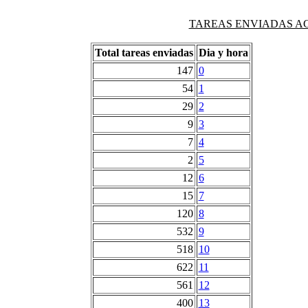
TAREAS ENVIADAS AG
Total tareas enviadas
Dia y hora
147
0
54
1
29
2
9
3
7
4
2
5
12
6
15
7
120
8
532
9
518
10
622
11
561
12
400
13