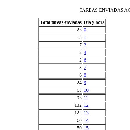
TAREAS ENVIADAS AG
Total tareas enviadas
Dia y hora
23
0
13
1
7
2
2
3
2
6
3
7
6
8
24
9
68
10
93
11
132
12
122
13
60
14
50
15