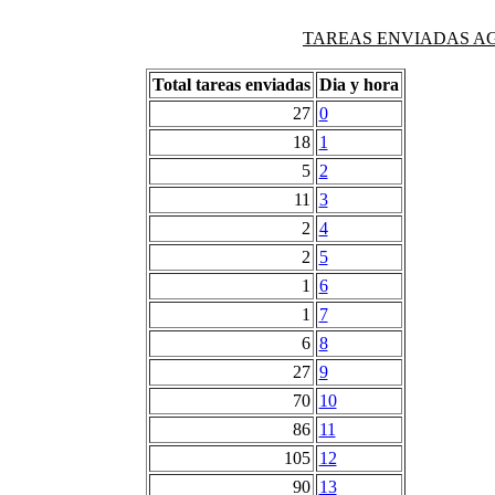
TAREAS ENVIADAS AG
Total tareas enviadas
Dia y hora
27
0
18
1
5
2
11
3
2
4
2
5
1
6
1
7
6
8
27
9
70
10
86
11
105
12
90
13