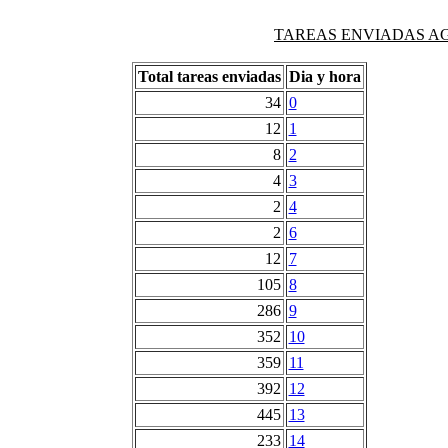
TAREAS ENVIADAS AG
Total tareas enviadas
Dia y hora
34
0
12
1
8
2
4
3
2
4
2
6
12
7
105
8
286
9
352
10
359
11
392
12
445
13
233
14