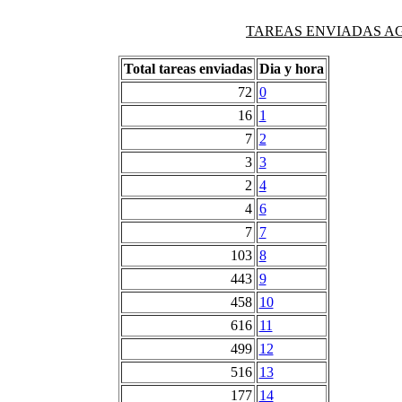
TAREAS ENVIADAS AG
Total tareas enviadas
Dia y hora
72
0
16
1
7
2
3
3
2
4
4
6
7
7
103
8
443
9
458
10
616
11
499
12
516
13
177
14