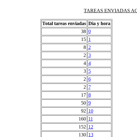
TAREAS ENVIADAS AG
Total tareas enviadas
Dia y hora
38
0
15
1
8
2
2
3
4
4
3
5
2
6
2
7
17
8
50
9
92
10
160
11
152
12
130
13