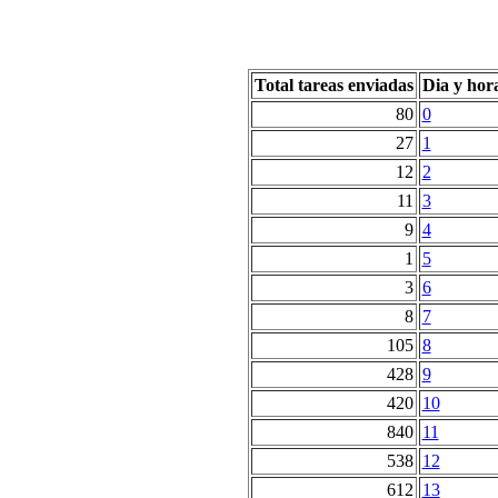
Total tareas enviadas
Dia y hor
80
0
27
1
12
2
11
3
9
4
1
5
3
6
8
7
105
8
428
9
420
10
840
11
538
12
612
13