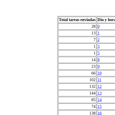
Total tareas enviadas
Dia y hor
28
0
13
1
7
2
1
3
1
5
14
8
23
9
66
10
102
11
132
12
144
13
85
14
74
15
138
16