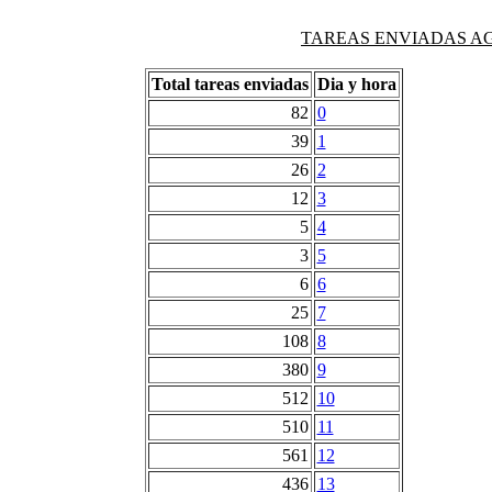
TAREAS ENVIADAS AG
Total tareas enviadas
Dia y hora
82
0
39
1
26
2
12
3
5
4
3
5
6
6
25
7
108
8
380
9
512
10
510
11
561
12
436
13