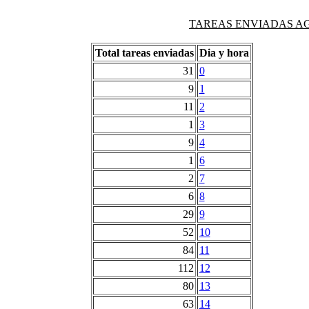
TAREAS ENVIADAS AG
Total tareas enviadas
Dia y hora
31
0
9
1
11
2
1
3
9
4
1
6
2
7
6
8
29
9
52
10
84
11
112
12
80
13
63
14