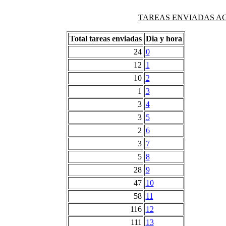
TAREAS ENVIADAS AG
Total tareas enviadas
Dia y hora
24
0
12
1
10
2
1
3
3
4
3
5
2
6
3
7
5
8
28
9
47
10
58
11
116
12
111
13