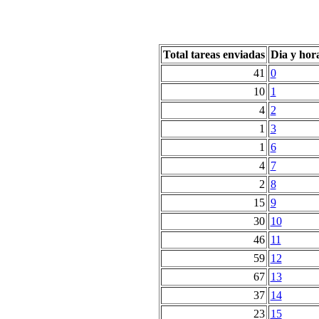
Total tareas enviadas
Dia y hor
41
0
10
1
4
2
1
3
1
6
4
7
2
8
15
9
30
10
46
11
59
12
67
13
37
14
23
15