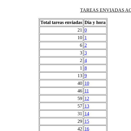
TAREAS ENVIADAS AG
Total tareas enviadas
Dia y hora
21
0
10
1
6
2
3
3
2
4
1
8
13
9
40
10
46
11
59
12
57
13
31
14
29
15
42
16