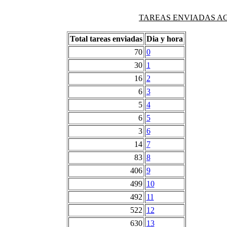
TAREAS ENVIADAS AG
Total tareas enviadas
Dia y hora
70
0
30
1
16
2
6
3
5
4
6
5
3
6
14
7
83
8
406
9
499
10
492
11
522
12
630
13