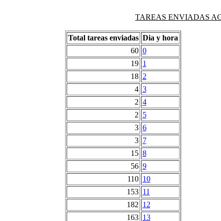
TAREAS ENVIADAS AG
Total tareas enviadas
Dia y hora
60
0
19
1
18
2
4
3
2
4
2
5
3
6
3
7
15
8
56
9
110
10
153
11
182
12
163
13