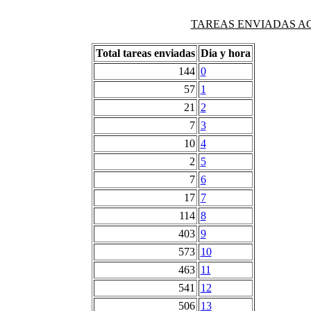
TAREAS ENVIADAS AG
Total tareas enviadas
Dia y hora
144
0
57
1
21
2
7
3
10
4
2
5
7
6
17
7
114
8
403
9
573
10
463
11
541
12
506
13