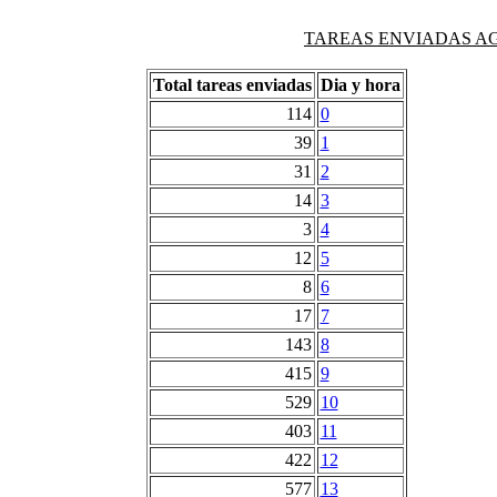
TAREAS ENVIADAS AG
Total tareas enviadas
Dia y hora
114
0
39
1
31
2
14
3
3
4
12
5
8
6
17
7
143
8
415
9
529
10
403
11
422
12
577
13