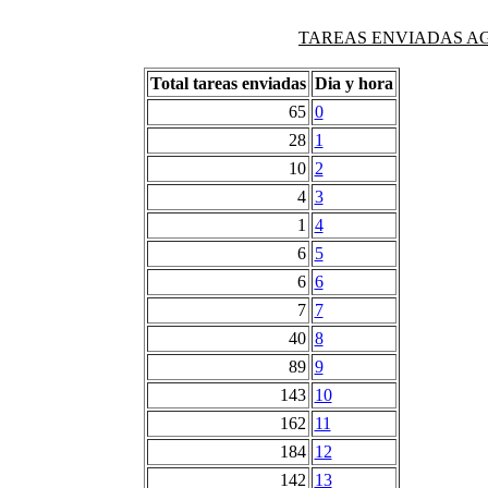
TAREAS ENVIADAS AG
Total tareas enviadas
Dia y hora
65
0
28
1
10
2
4
3
1
4
6
5
6
6
7
7
40
8
89
9
143
10
162
11
184
12
142
13