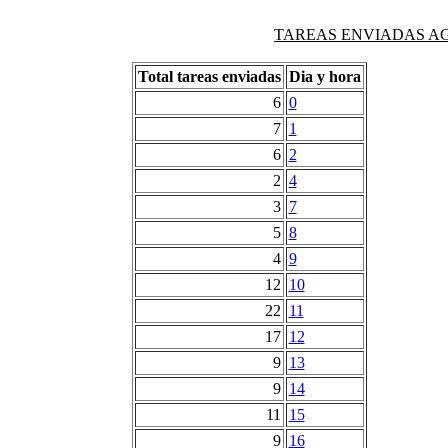
TAREAS ENVIADAS AG
Total tareas enviadas
Dia y hora
6
0
7
1
6
2
2
4
3
7
5
8
4
9
12
10
22
11
17
12
9
13
9
14
11
15
9
16