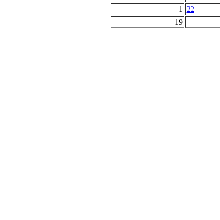
1
22
19