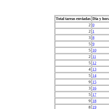
Total tareas enviadas
Dia y hor
2
0
2
1
3
8
5
9
5
10
2
11
5
12
4
13
5
14
9
15
3
16
5
17
9
18
8
19