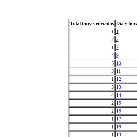
Total tareas enviadas
Dia y hor
1
1
2
2
1
7
4
9
5
10
3
11
1
12
3
13
4
14
2
15
2
16
1
17
1
18
1
19