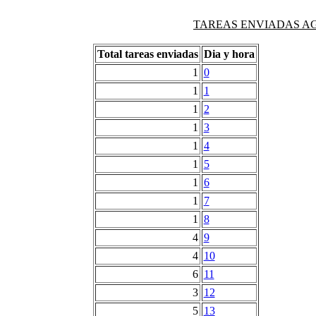
TAREAS ENVIADAS AG
Total tareas enviadas
Dia y hora
1
0
1
1
1
2
1
3
1
4
1
5
1
6
1
7
1
8
4
9
4
10
6
11
3
12
5
13