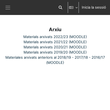
Ves al contingut principal
Inicia la sessió
Commuta l'entrada de la cerca
Panell lateral
Arxiu
Materials arxivats 2022/23 (MOODLE)
Materials arxivats 2021/22 (MOODLE)
Materials arxivats 2020/21 (MOODLE)
Materials arxivats 2019/20 (MOODLE)
Materiales arxivats anteriors al 2018/19 - 2017/18 - 2016/17
(MOODLE)