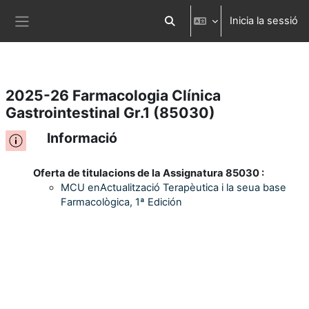
Inicia la sessió
Ves al contingut principal
Commuta l'entrada de la cerca
Panell lateral
2025-26 Farmacologia Clínica
Gastrointestinal Gr.1 (85030)
Informació
Oferta de titulacions de la Assignatura 85030 :
MCU enActualització Terapèutica i la seua base
Farmacològica, 1ª Edición