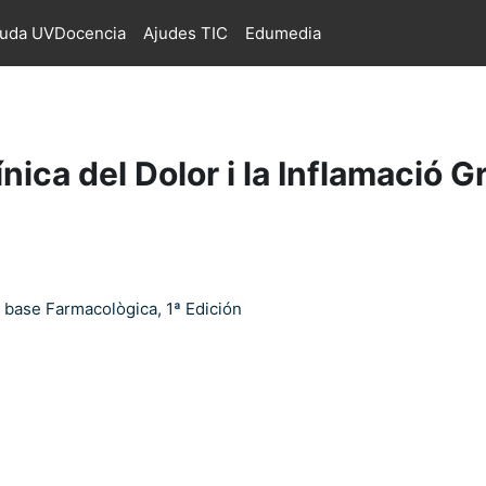
juda UVDocencia
Ajudes TIC
Edumedia
ica del Dolor i la Inflamació G
 base Farmacològica, 1ª Edición