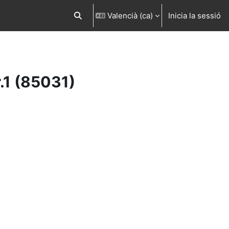
Valencià ‎(ca)‎
Inicia la sessió
Commuta l'entrada de la cerca
r.1 (85031)