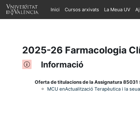
Inici
Cursos arxivats
La Meua UV
A
Ves al contingut principal
2025-26 Farmacologia Clín
Informació
Oferta de titulacions de la Assignatura 85031 :
MCU enActualització Terapèutica i la seua