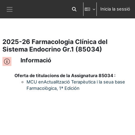
Inicia la sessió
Ves al contingut principal
Commuta l'entrada de la cerca
Panell lateral
2025-26 Farmacologia Clínica del
Sistema Endocrino Gr.1 (85034)
Informació
Oferta de titulacions de la Assignatura 85034 :
MCU enActualització Terapèutica i la seua base
Farmacològica, 1ª Edición