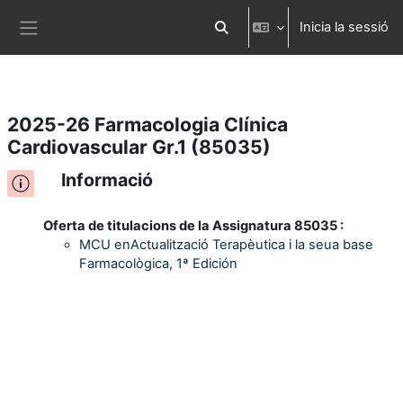
Inicia la sessió
Ves al contingut principal
Commuta l'entrada de la cerca
Panell lateral
2025-26 Farmacologia Clínica
Cardiovascular Gr.1 (85035)
Informació
Oferta de titulacions de la Assignatura 85035 :
MCU enActualització Terapèutica i la seua base
Farmacològica, 1ª Edición