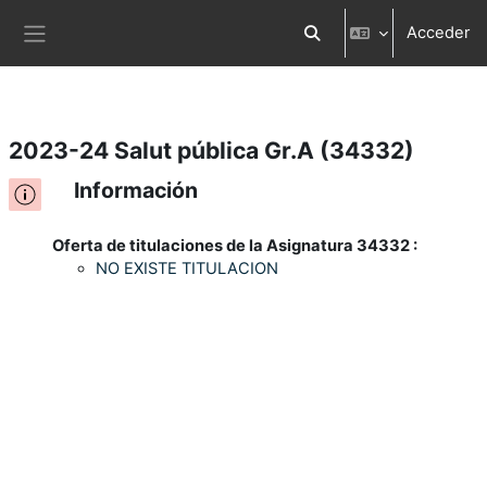
Acceder
Salta al contenido principal
Selector de búsqueda d
Panel lateral
2023-24 Salut pública Gr.A (34332)
Información
Oferta de titulaciones de la Asignatura 34332 :
NO EXISTE TITULACION