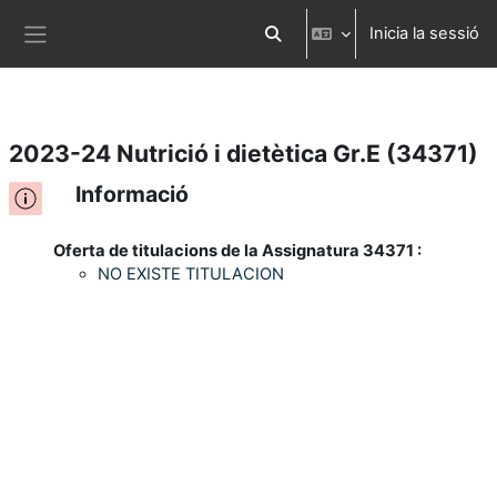
Inicia la sessió
Ves al contingut principal
Commuta l'entrada de la cerca
Panell lateral
2023-24 Nutrició i dietètica Gr.E (34371)
Informació
Oferta de titulacions de la Assignatura 34371 :
NO EXISTE TITULACION