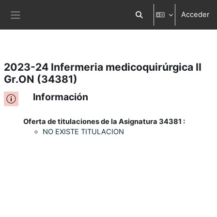
Acceder
Salta al contenido principal
Selector de búsqueda d
Panel lateral
2023-24 Infermeria medicoquirúrgica II
Gr.ON (34381)
Información
Oferta de titulaciones de la Asignatura 34381 :
NO EXISTE TITULACION