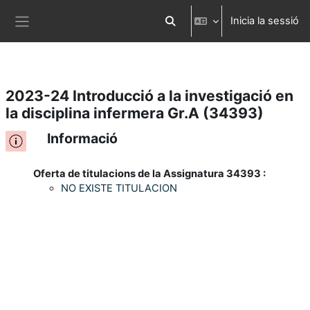
Inicia la sessió
Ves al contingut principal
Commuta l'entrada de la cerca
Panell lateral
2023-24 Introducció a la investigació en
la disciplina infermera Gr.A (34393)
Informació
Oferta de titulacions de la Assignatura 34393 :
NO EXISTE TITULACION