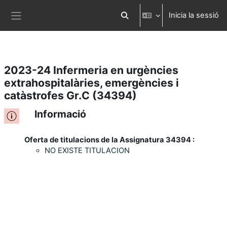
Inicia la sessió
Ves al contingut principal
Commuta l'entrada de la cerca
Panell lateral
2023-24 Infermeria en urgències
extrahospitalàries, emergències i
catàstrofes Gr.C (34394)
Informació
Oferta de titulacions de la Assignatura 34394 :
NO EXISTE TITULACION