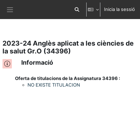
Inicia la sessió
Ves al contingut principal
Commuta l'entrada de la cerca
Panell lateral
2023-24 Anglès aplicat a les ciències de
la salut Gr.O (34396)
Informació
Oferta de titulacions de la Assignatura 34396 :
NO EXISTE TITULACION