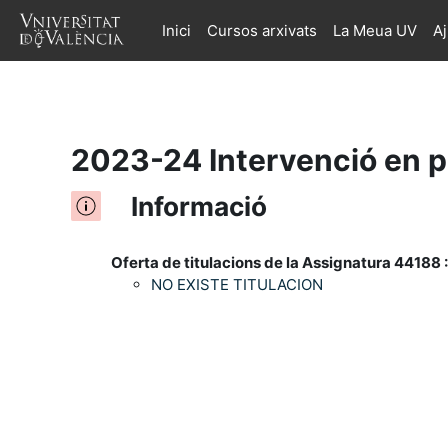
Inici
Cursos arxivats
La Meua UV
A
Ves al contingut principal
2023-24 Intervenció en ps
Informació
Oferta de titulacions de la Assignatura 44188 :
NO EXISTE TITULACION