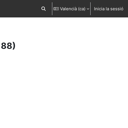
Valencià ‎(ca)‎
Inicia la sessió
Commuta l'entrada de la cerca
188)