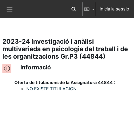
Inicia la sessió
Ves al contingut principal
Commuta l'entrada de la cerca
Panell lateral
2023-24 Investigació i anàlisi
multivariada en psicologia del treball i de
les organitzacions Gr.P3 (44844)
Informació
Oferta de titulacions de la Assignatura 44844 :
NO EXISTE TITULACION