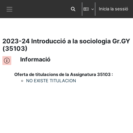
Inicia la sessió
Ves al contingut principal
Commuta l'entrada de la cerca
Panell lateral
2023-24 Introducció a la sociologia Gr.GY
(35103)
Informació
Oferta de titulacions de la Assignatura 35103 :
NO EXISTE TITULACION