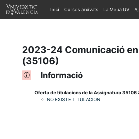
Inici
Cursos arxivats
La Meua UV
A
Ves al contingut principal
2023-24 Comunicació en s
(35106)
Informació
Oferta de titulacions de la Assignatura 35106 :
NO EXISTE TITULACION