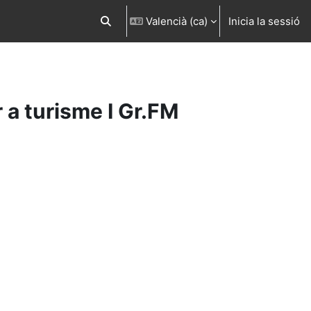
Valencià ‎(ca)‎
Inicia la sessió
Commuta l'entrada de la cerca
a turisme I Gr.FM