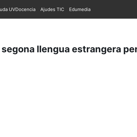
juda UVDocencia
Ajudes TIC
Edumedia
egona llengua estrangera per 