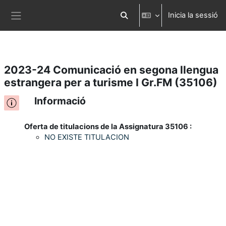
Inicia la sessió
Ves al contingut principal
Commuta l'entrada de la cerca
Panell lateral
2023-24 Comunicació en segona llengua
estrangera per a turisme I Gr.FM (35106)
Informació
Oferta de titulacions de la Assignatura 35106 :
NO EXISTE TITULACION