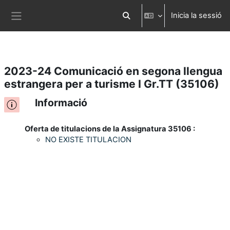
Inicia la sessió
Ves al contingut principal
Commuta l'entrada de la cerca
Panell lateral
2023-24 Comunicació en segona llengua
estrangera per a turisme I Gr.TT (35106)
Informació
Oferta de titulacions de la Assignatura 35106 :
NO EXISTE TITULACION