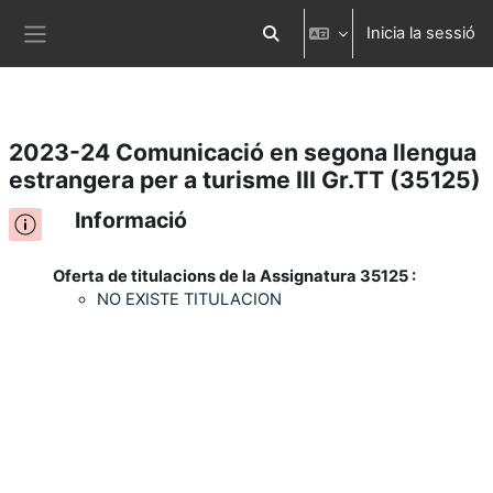
Inicia la sessió
Ves al contingut principal
Commuta l'entrada de la cerca
Panell lateral
2023-24 Comunicació en segona llengua
estrangera per a turisme III Gr.TT (35125)
Informació
Oferta de titulacions de la Assignatura 35125 :
NO EXISTE TITULACION