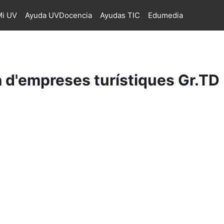
i UV
Ayuda UVDocencia
Ayudas TIC
Edumedia
 d'empreses turístiques Gr.TD