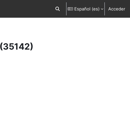
Español ‎(es)‎
Acceder
Selector de búsqueda de entrada
 (35142)