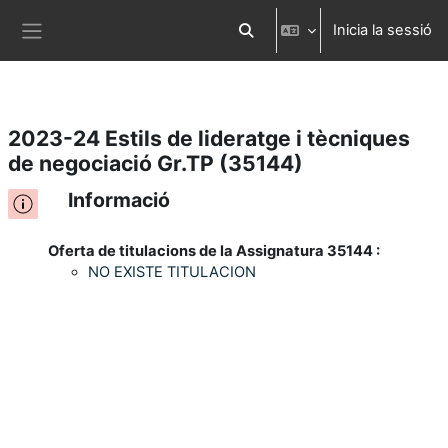
Inicia la sessió
Ves al contingut principal
Commuta l'entrada de la cerca
Panell lateral
2023-24 Estils de lideratge i tècniques
de negociació Gr.TP (35144)
Informació
Oferta de titulacions de la Assignatura 35144 :
NO EXISTE TITULACION