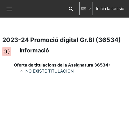
Inicia la sessió
Ves al contingut principal
Commuta l'entrada de la cerca
Panell lateral
2023-24 Promoció digital Gr.BI (36534)
Informació
Oferta de titulacions de la Assignatura 36534 :
NO EXISTE TITULACION