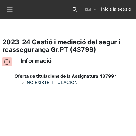
Inicia la sessió
Ves al contingut principal
Commuta l'entrada de la cerca
Panell lateral
2023-24 Gestió i mediació del segur i
reassegurança Gr.PT (43799)
Informació
Oferta de titulacions de la Assignatura 43799 :
NO EXISTE TITULACION