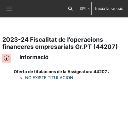
Inicia la sessió
Ves al contingut principal
Commuta l'entrada de la cerca
Panell lateral
2023-24 Fiscalitat de l'operacions
financeres empresarials Gr.PT (44207)
Informació
Oferta de titulacions de la Assignatura 44207 :
NO EXISTE TITULACION